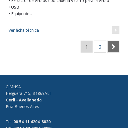
• Extractor de virutas tipo cadena y carro para la viruta
• USB
• Equipo de...
Ver ficha técnica
1
2
Sig
CIMHSA
Helguera 715
,
B1869ALI
Gerli
-
Avellaneda
Pcia Buenos Aires
Tel
.
00 54 11 4204-8020