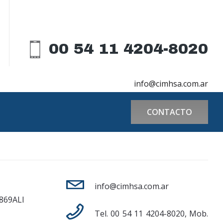
00 54 11 4204-8020
info@cimhsa.com.ar
CONTACTO
info@cimhsa.com.ar
869ALI
Tel
.
00 54 11 4204-8020
,
Mob
.