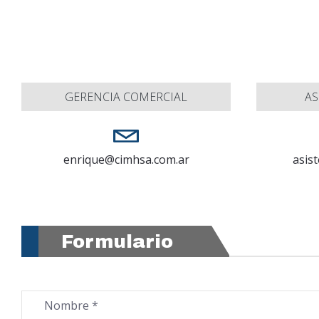
GERENCIA COMERCIAL
AS
enrique@cimhsa.com.ar
asis
Formulario
Nombre *